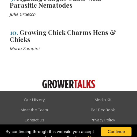
Parasitic Nematodes
Julie Graesch
10.
Growing Chick Charms Hens &
Chicks
Maria Zampini
Our History
Media Kit
Meet the Team
Ball RedBook
Contact Us
Privacy Policy
Advertise
Terms & Conditions
By continuing through this website you accept
Continue