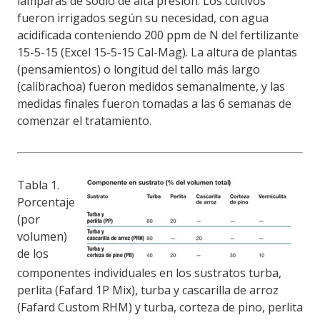
lámparas de sodio de alta presión. Los cultivos
fueron irrigados según su necesidad, con agua
acidificada conteniendo 200 ppm de N del fertilizante
15-5-15 (Excel 15-5-15 Cal-Mag). La altura de plantas
(pensamientos) o longitud del tallo más largo
(calibrachoa) fueron medidos semanalmente, y las
medidas finales fueron tomadas a las 6 semanas de
comenzar el tratamiento.
Tabla 1.
Porcentaje
(por
volumen)
de los
componentes
in
divi
duales en los su
stratos turba,
perlita (Fafard 1P Mix), turba y casca
rilla de arroz
(Fafard Custom RHM) y turba, corteza de pino, perlita