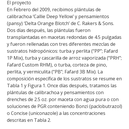
El proyecto
En Febrero del 2009, recibimos plántulas de
calibrachoa ‘Callie Deep Yellow’ y pensamientos
(pansy) ‘Delta Orange Blotch’ de C. Rakers & Sons.
Dos días después, las plántulas fueron
transplantadas en macetas redondas de 4.5 pulgadas
y fueron rellenadas con tres diferentes mezclas de
sustratos hidropónicos: turba y perlita (“PP”; Fafard
1P Mix), turba y cascarilla de arroz vaporizada (“PRH”;
Fafard Custom RHM), o turba, corteza de pino,
perlita, y vermiculita (“PB”; Fafard 3B Mix). La
composición específica de los sustratos se resume en
Tabla 1 y Figura 1. Once días después, tratamos las
plántulas de calibrachoa y pensamientos con
drenches de 2.5 oz. por maceta con agua pura o con
soluciones de PGR conteniendo Bonzi (paclobutrazol)
o Concise (uniconazole) a las concentraciones
descritas en Tabla 2.